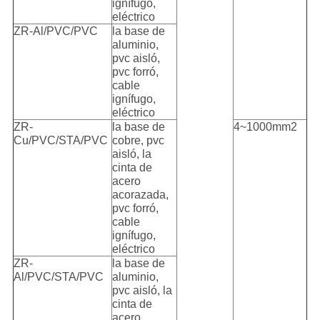
ignífugo,
eléctrico
ZR-Al/PVC/PVC
la base de
aluminio,
pvc aisló,
pvc forró,
cable
ignífugo,
eléctrico
ZR-
la base de
4~1000mm2
Cu/PVC/STA/PVC
cobre, pvc
aisló, la
cinta de
acero
acorazada,
pvc forró,
cable
ignífugo,
eléctrico
ZR-
la base de
Al/PVC/STA/PVC
aluminio,
pvc aisló, la
cinta de
acero