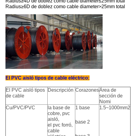
Radius≥4D de doblez como cable diameter≤25mm total
Radius≥6D de doblez como cable diameter>25mm total
El PVC aisló tipos de cable eléctrico:
El PVC aisló tipos
Descripción
Corazones
Área de
de cable
sección de
Nomi
Cu/PVC/PVC
la base de
1 base
1.5~1000mm2
cobre, pvc
aisló,
base 2
el pvc forró,
cable