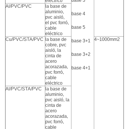
base 3
eléctrico
Al/PVC/PVC
la base de
aluminio,
base 4
pvc aisló,
el pvc forró,
base 5
cable
eléctrico
Cu/PVC/STA/PVC
la base de
4~1000mm2
base 3+1
cobre, pvc
aisló, la
base 3+2
cinta de
acero
acorazada,
base 4+1
pvc forró,
cable
eléctrico
Al/PVC/STA/PVC
la base de
aluminio,
pvc aisló, la
cinta de
acero
acorazada,
pvc forró,
cable