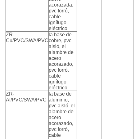
acorazada,
pvc forró,
cable
ignífugo,
eléctrico
ZR-
la base de
Cu/PVC/SWA/PVC
cobre, pvc
aisló, el
alambre de
acero
acorazado,
pvc forró,
cable
ignífugo,
eléctrico
ZR-
la base de
Al/PVC/SWA/PVC
aluminio,
pvc aisló, el
alambre de
acero
acorazado,
pvc forró,
cable