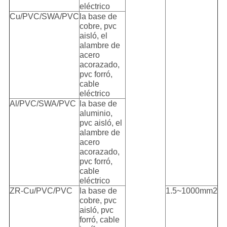
eléctrico
Cu/PVC/SWA/PVC
la base de
cobre, pvc
aisló, el
alambre de
acero
acorazado,
pvc forró,
cable
eléctrico
Al/PVC/SWA/PVC
la base de
aluminio,
pvc aisló, el
alambre de
acero
acorazado,
pvc forró,
cable
eléctrico
ZR-Cu/PVC/PVC
la base de
1.5~1000mm2
cobre, pvc
aisló, pvc
forró, cable