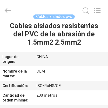
Silk
Road
Enterprise
Management
Services
Cables aislados pvc
Co.,LTD.
All
Cables aislados resistentes
HOGAR
Rights
Reserved.
del PVC de la abrasión de
PRODUCTOS
1.5mm2 2.5mm2
SOBRE
Lugar de
CHINA
origen:
NOSOTROS
Nombre de la
OEM
marca:
VIAJE
Certificación:
ISO/RoHS/CE
DE
LA
Cantidad de
200 metros
orden mínima:
FÁBRICA