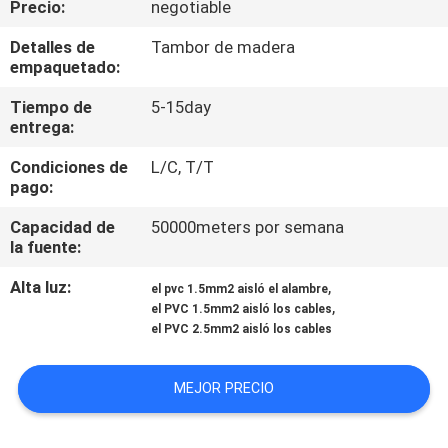
Precio:
negotiable
CONTROL
Detalles de
Tambor de madera
empaquetado:
DE
Tiempo de
5-15day
CALIDAD
entrega:
Condiciones de
L/C, T/T
ÉNTRENOS
pago:
EN
Capacidad de
50000meters por semana
CONTACTO
la fuente:
CON
Alta luz:
,
el pvc 1.5mm2 aisló el alambre
,
el PVC 1.5mm2 aisló los cables
el PVC 2.5mm2 aisló los cables
PIDA
UNA
MEJOR PRECIO
CITA