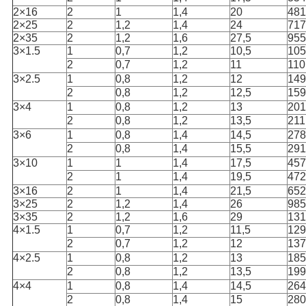
2×16
2
1
1,4
20
481
2×25
2
1,2
1,4
24
717
2×35
2
1,2
1,6
27,5
955
3×1.5
1
0,7
1,2
10,5
105
2
0,7
1,2
11
110
3×2.5
1
0,8
1,2
12
149
2
0,8
1,2
12,5
159
3×4
1
0,8
1,2
13
201
2
0,8
1,2
13,5
211
3×6
1
0,8
1,4
14,5
278
2
0,8
1,4
15,5
291
3×10
1
1
1,4
17,5
457
2
1
1,4
19,5
472
3×16
2
1
1,4
21,5
652
3×25
2
1,2
1,4
26
985
3×35
2
1,2
1,6
29
131
4×1.5
1
0,7
1,2
11,5
129
2
0,7
1,2
12
137
4×2.5
1
0,8
1,2
13
185
2
0,8
1,2
13,5
199
4×4
1
0,8
1,4
14,5
264
2
0,8
1,4
15
280