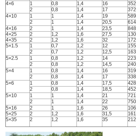
4×6
1
0,8
1,4
16
352
2
0,8
1,4
17
372
4×10
1
1
1,4
19
589
2
1
1,4
20,5
614
4×16
2
1
1,4
23,5
848
4×25
2
1,2
1,6
27,5
130
4×35
2
1,2
1,6
32
172
5×1.5
1
0,7
1,2
12
155
2
0,7
1,2
12,5
163
5×2.5
1
0,8
1,2
14
223
2
0,8
1,2
14,5
240
5×4
1
0,8
1,4
16
319
2
0,8
1,4
17
338
5×6
1
0,8
1,4
17,5
428
2
0,8
1,4
18,5
452
5×10
1
1
1,4
21
721
2
1
1,4
22
750
5×16
2
1
1,6
26
106
5×25
2
1,2
1,6
31,5
161
5×35
2
1,2
1,6
35
212