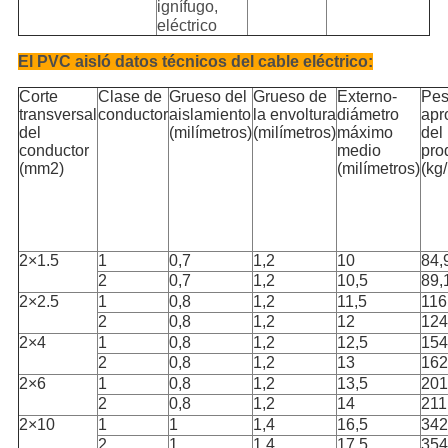
ignífugo,
eléctrico
El PVC aisló datos técnicos del cable eléctrico:
Corte
Clase de
Grueso del
Grueso de
Externo-
Pe
transversal
conductor
aislamiento
la envoltura
diámetro
apr
del
(milímetros)
(milímetros)
máximo
del
conductor
medio
pro
(mm2)
(milímetros)
(kg
2×1.5
1
0,7
1,2
10
84,
2
0,7
1,2
10,5
89,
2×2.5
1
0,8
1,2
11,5
116
2
0,8
1,2
12
124
2×4
1
0,8
1,2
12,5
154
2
0,8
1,2
13
162
2×6
1
0,8
1,2
13,5
201
2
0,8
1,2
14
211
2×10
1
1
1,4
16,5
342
2
1
1,4
17,5
354